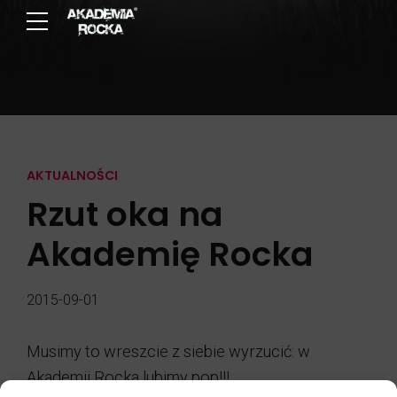
AKTUALNOŚCI
Rzut oka na
Akademię Rocka
2015-09-01
Musimy to wreszcie z siebie wyrzucić: w
Akademii Rocka lubimy pop!!!